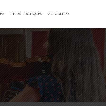
TÉS
INFOS PRATIQUES
ACTUALITÉS