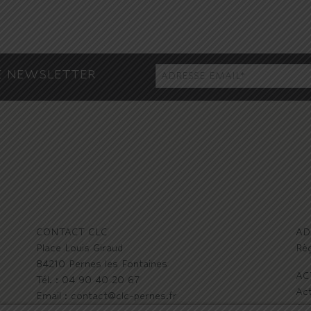
E NEWSLETTER
CONTACT CLC
AD
Place Louis Giraud
Règ
84210 Pernes les Fontaines
AC
Tél. : 04 90 40 20 67
Act
Email : contact@clc-pernes.fr
Act