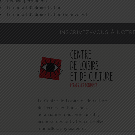
L'équipe permanente
Le conseil d'administration
Le conseil d’administration (bénévoles)
INSCRIVEZ-VOUS À NOTR
Le Centre de Loisirs et de culture
de Pernes les Fontaines,
association à but non lucratif,
propose des activités culturelles,
manuelles, physiques et