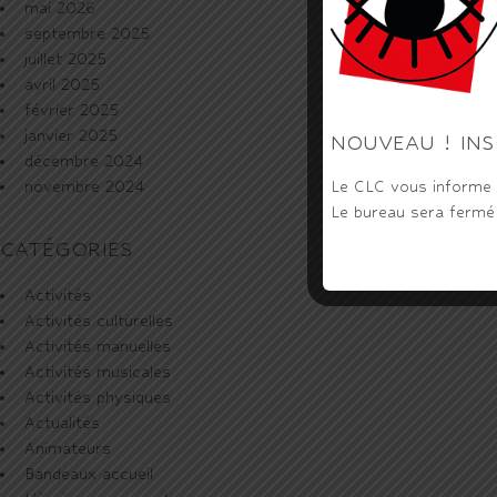
mai 2026
septembre 2025
juillet 2025
avril 2025
février 2025
janvier 2025
NOUVEAU ! INS
décembre 2024
Le CLC vous informe q
novembre 2024
Le bureau sera fermé d
CATÉGORIES
Activités
Activités culturelles
Activités manuelles
Activités musicales
Activités physiques
Actualités
Animateurs
Bandeaux accueil