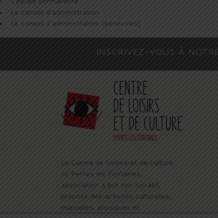
L'équipe permanente
Le conseil d'administration
Le conseil d’administration (bénévoles)
INSCRIVEZ-VOUS À NOTR
Le Centre de Loisirs et de culture
de Pernes les Fontaines,
association à but non lucratif,
propose des activités culturelles,
manuelles, physiques et