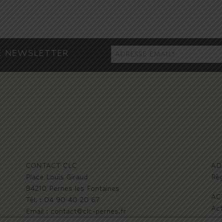
E NEWSLETTER
CONTACT CLC
AD
Place Louis Giraud
Règ
84210 Pernes les Fontaines
AC
Tél. : 04 90 40 20 67
Act
Email : contact@clc-pernes.fr
Act