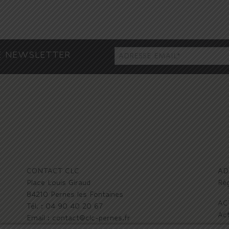
E NEWSLETTER
CONTACT CLC
AD
Place Louis Giraud
Règ
84210 Pernes les Fontaines
AC
Tél. : 04 90 40 20 67
Act
Email : contact@clc-pernes.fr
Act