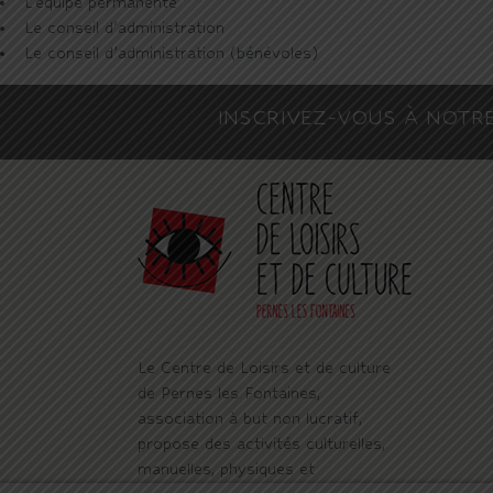
L'équipe permanente
Le conseil d'administration
Le conseil d’administration (bénévoles)
INSCRIVEZ-VOUS À NOTR
Le Centre de Loisirs et de culture
de Pernes les Fontaines,
association à but non lucratif,
propose des activités culturelles,
manuelles, physiques et