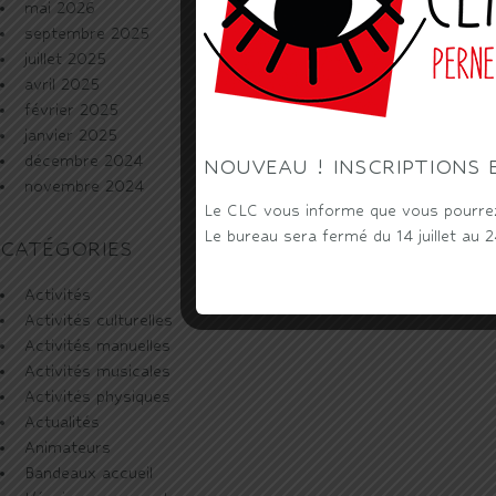
mai 2026
septembre 2025
juillet 2025
avril 2025
février 2025
janvier 2025
décembre 2024
NOUVEAU ! INSCRIPTIONS 
novembre 2024
Le CLC vous informe que vous pourrez 
Le bureau sera fermé du 14 juillet au 
CATÉGORIES
Activités
Activités culturelles
Activités manuelles
Activités musicales
Activités physiques
Actualités
Animateurs
Bandeaux accueil